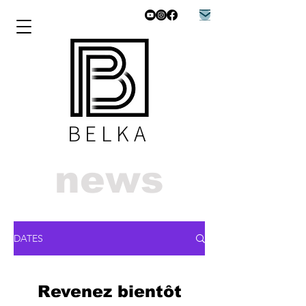
BELKA
news
DATES
Revenez bientôt